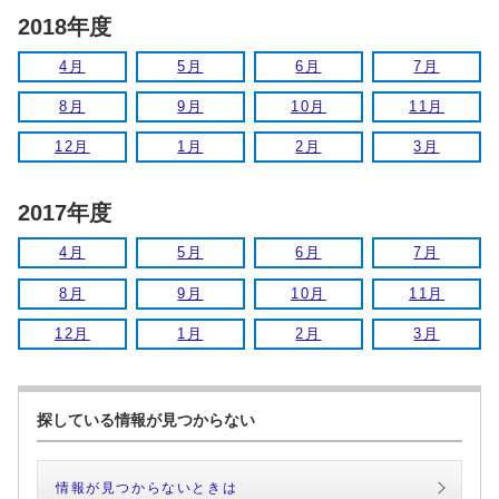
2018年度
4月
5月
6月
7月
8月
9月
10月
11月
12月
1月
2月
3月
2017年度
4月
5月
6月
7月
8月
9月
10月
11月
12月
1月
2月
3月
探している情報が見つからない
情報が見つからないときは