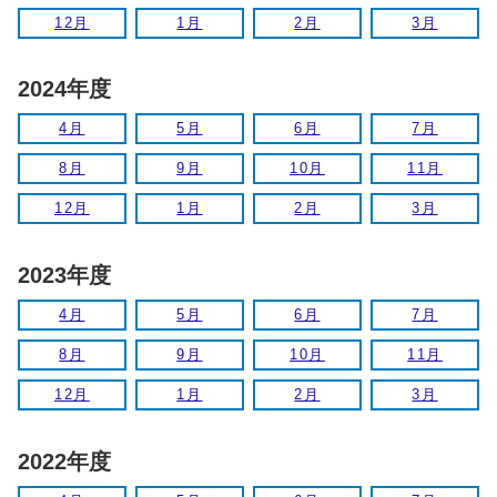
12月
1月
2月
3月
2024年度
4月
5月
6月
7月
8月
9月
10月
11月
12月
1月
2月
3月
2023年度
4月
5月
6月
7月
8月
9月
10月
11月
12月
1月
2月
3月
2022年度