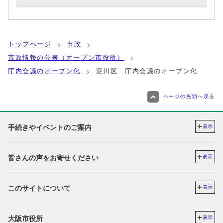
トップページ
市政
市政情報の公表（オープン市役所）
庁内会議のオープン化
淀川区 庁内会議のオープン化
ページの先頭へ戻る
手続きやイベントのご案内
表示
皆さんの声をお寄せください
表示
このサイトについて
表示
大阪市役所
表示