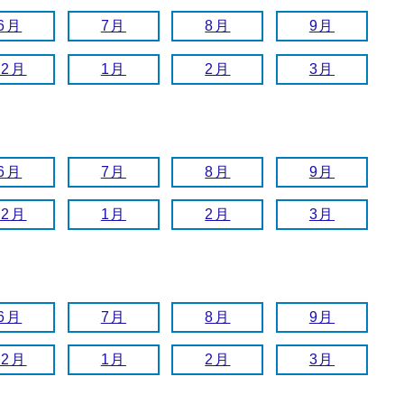
6月
7月
8月
9月
12月
1月
2月
3月
6月
7月
8月
9月
12月
1月
2月
3月
6月
7月
8月
9月
12月
1月
2月
3月