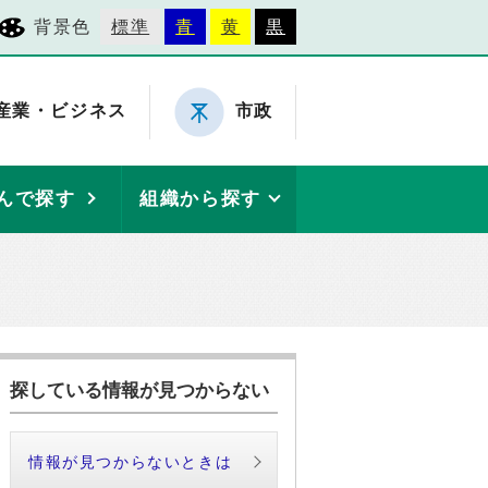
背景色
標準
青
黄
黒
産業・ビジネス
市政
んで探す
組織から探す
探している情報が見つからない
情報が見つからないときは