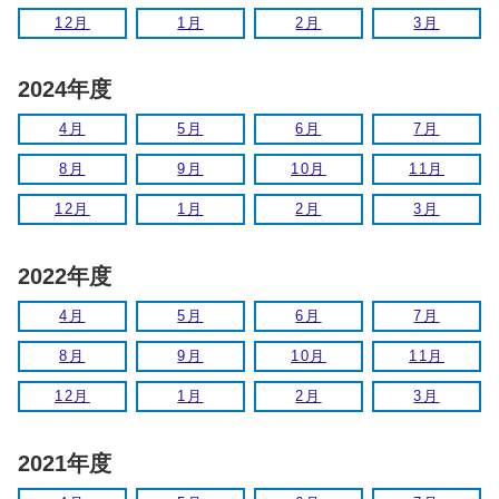
12月
1月
2月
3月
2024年度
4月
5月
6月
7月
8月
9月
10月
11月
12月
1月
2月
3月
2022年度
4月
5月
6月
7月
8月
9月
10月
11月
12月
1月
2月
3月
2021年度