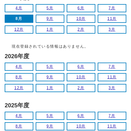
4月
5月
6月
7月
8月
9月
10月
11月
12月
1月
2月
3月
現在登録されている情報はありません。
2026年度
4月
5月
6月
7月
8月
9月
10月
11月
12月
1月
2月
3月
2025年度
4月
5月
6月
7月
8月
9月
10月
11月