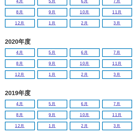
4月
5月
6月
7月
8月
9月
10月
11月
12月
1月
2月
3月
2020年度
4月
5月
6月
7月
8月
9月
10月
11月
12月
1月
2月
3月
2019年度
4月
5月
6月
7月
8月
9月
10月
11月
12月
1月
2月
3月