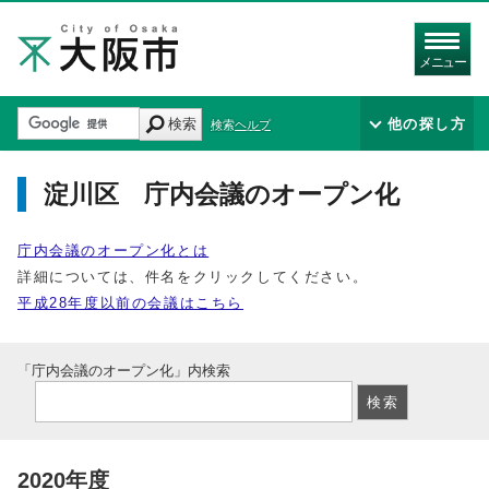
メニュー
検索
他の探し方
検索ヘルプ
淀川区 庁内会議のオープン化
庁内会議のオープン化とは
詳細については、件名をクリックしてください。
平成28年度以前の会議はこちら
「庁内会議のオープン化」内検索
2020年度