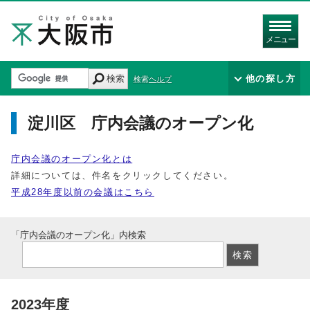
メニュー
検索
他の探し方
検索ヘルプ
淀川区 庁内会議のオープン化
庁内会議のオープン化とは
詳細については、件名をクリックしてください。
平成28年度以前の会議はこちら
「庁内会議のオープン化」内検索
2023年度