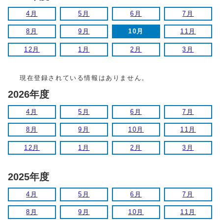
4月
5月
6月
7月
8月
9月
10月
11月
12月
1月
2月
3月
現在登録されている情報はありません。
2026年度
4月
5月
6月
7月
8月
9月
10月
11月
12月
1月
2月
3月
2025年度
4月
5月
6月
7月
8月
9月
10月
11月