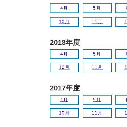
4月
5月
10月
11月
2018年度
4月
5月
10月
11月
2017年度
4月
5月
10月
11月