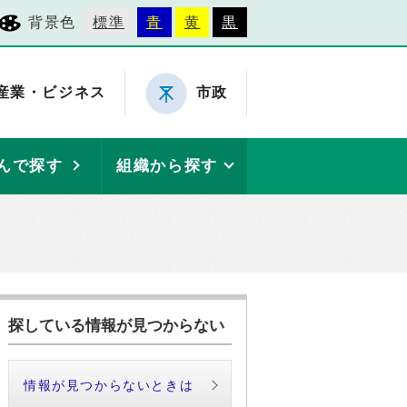
背景色
標準
青
黄
黒
産業・ビジネス
市政
んで探す
組織から探す
探している情報が見つからない
情報が見つからないときは