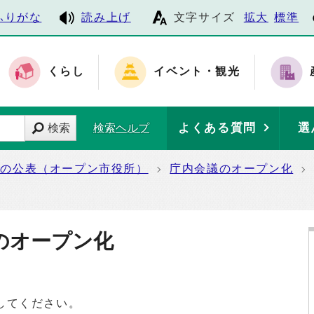
ふりがな
読み上げ
文字サイズ
拡大
標準
くらし
イベント・観光
よくある質問
選
検索
検索ヘルプ
報の公表（オープン市役所）
庁内会議のオープン化
のオープン化
してください。