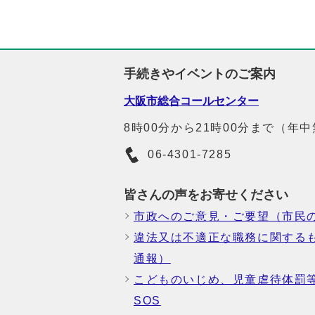
手続きやイベントのご案内
大阪市総合コールセンター
8時00分から21時00分まで（年
06-4301-7285
皆さんの声をお寄せください
市政へのご意見・ご要望（市民
違法又は不適正な職務に関する
通報）
こどものいじめ、児童虐待体罰
SOS