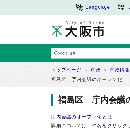
Language
トップページ
市政
市政情
福島区 庁内会議のオープン化
福島区 庁内会議
庁内会議のオープン化とは
詳細については、件名をクリック