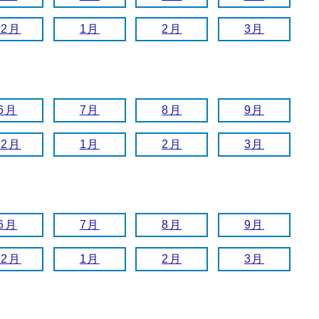
12月
1月
2月
3月
6月
7月
8月
9月
12月
1月
2月
3月
6月
7月
8月
9月
12月
1月
2月
3月