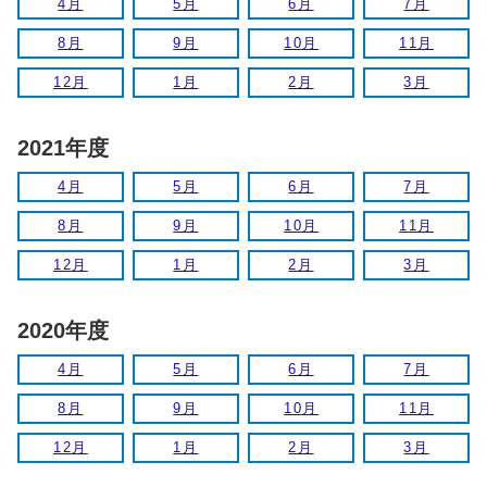
4月
5月
6月
7月
8月
9月
10月
11月
12月
1月
2月
3月
2021年度
4月
5月
6月
7月
8月
9月
10月
11月
12月
1月
2月
3月
2020年度
4月
5月
6月
7月
8月
9月
10月
11月
12月
1月
2月
3月