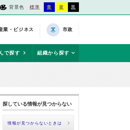
背景色
標準
青
黄
黒
産業・ビジネス
市政
んで探す
組織から探す
探している情報が見つからない
情報が見つからないときは