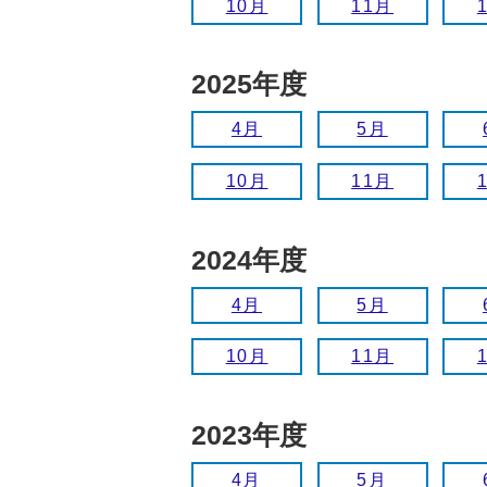
10月
11月
2025年度
4月
5月
10月
11月
2024年度
4月
5月
10月
11月
2023年度
4月
5月