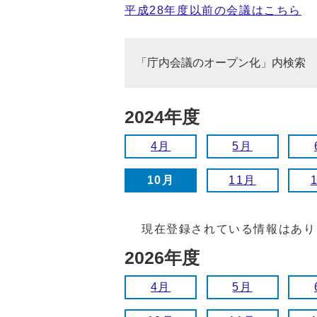
平成28年度以前の会議はこちら
「庁内会議のオープン化」内検索
2024年度
4月
5月
10月
11月
現在登録されている情報はあり
2026年度
4月
5月