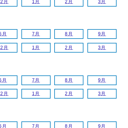
12月
1月
2月
3月
6月
7月
8月
9月
12月
1月
2月
3月
6月
7月
8月
9月
12月
1月
2月
3月
6月
7月
8月
9月