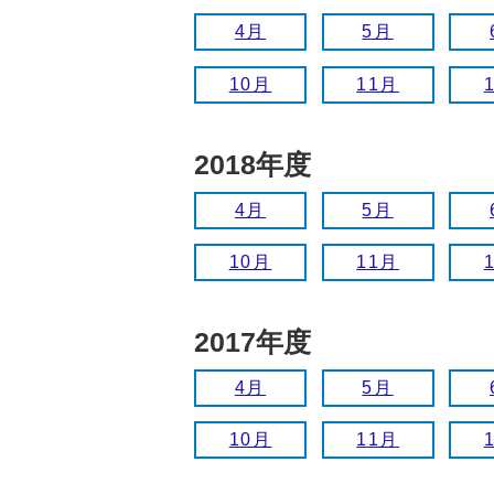
4月
5月
10月
11月
2018年度
4月
5月
10月
11月
2017年度
4月
5月
10月
11月