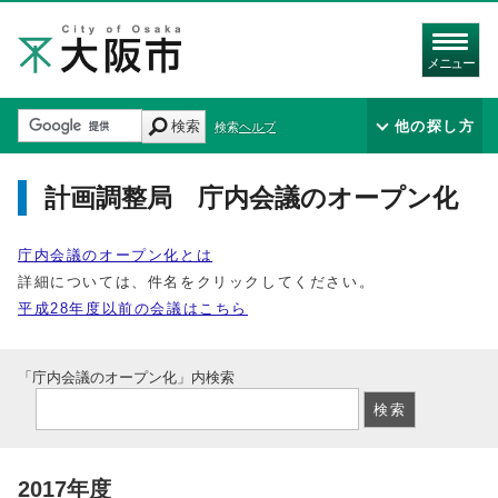
メニュー
検索
他の探し方
検索ヘルプ
計画調整局 庁内会議のオープン化
庁内会議のオープン化とは
詳細については、件名をクリックしてください。
平成28年度以前の会議はこちら
「庁内会議のオープン化」内検索
2017年度