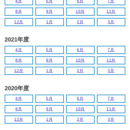
4月
5月
6月
7月
8月
9月
10月
11月
12月
1月
2月
3月
2021年度
4月
5月
6月
7月
8月
9月
10月
11月
12月
1月
2月
3月
2020年度
4月
5月
6月
7月
8月
9月
10月
11月
12月
1月
2月
3月