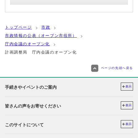
トップページ
市政
市政情報の公表（オープン市役所）
庁内会議のオープン化
計画調整局 庁内会議のオープン化
ページの先頭へ戻る
手続きやイベントのご案内
表示
皆さんの声をお寄せください
表示
このサイトについて
表示