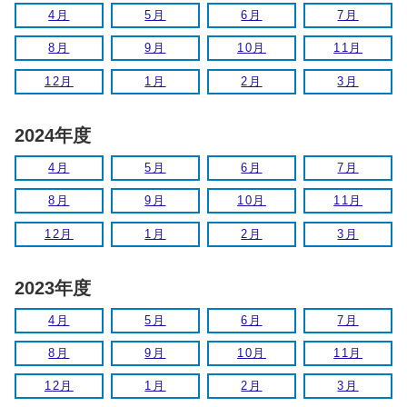
4月
5月
6月
7月
8月
9月
10月
11月
12月
1月
2月
3月
2024年度
4月
5月
6月
7月
8月
9月
10月
11月
12月
1月
2月
3月
2023年度
4月
5月
6月
7月
8月
9月
10月
11月
12月
1月
2月
3月