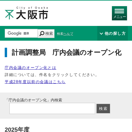
メニュー
検索
他の探し方
検索ヘルプ
計画調整局 庁内会議のオープン化
庁内会議のオープン化とは
詳細については、件名をクリックしてください。
平成28年度以前の会議はこちら
「庁内会議のオープン化」内検索
2025年度