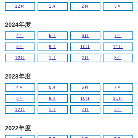
12月
1月
2月
3月
2024年度
4月
5月
6月
7月
8月
9月
10月
11月
12月
1月
2月
3月
2023年度
4月
5月
6月
7月
8月
9月
10月
11月
12月
1月
2月
3月
2022年度