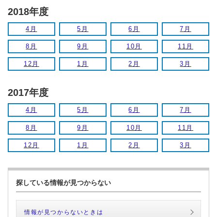
2018年度
4月
5月
6月
7月
8月
9月
10月
11月
12月
1月
2月
3月
2017年度
4月
5月
6月
7月
8月
9月
10月
11月
12月
1月
2月
3月
探している情報が見つからない
情報が見つからないときは