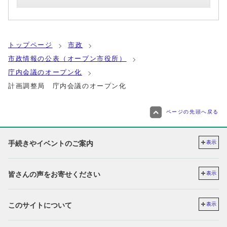
トップページ
市政
市政情報の公表（オープン市役所）
庁内会議のオープン化
計画調整局 庁内会議のオープン化
ページの先頭へ戻る
手続きやイベントのご案内
表示
皆さんの声をお寄せください
表示
このサイトについて
表示