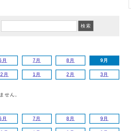
6月
7月
8月
9月
12月
1月
2月
3月
ません。
6月
7月
8月
9月