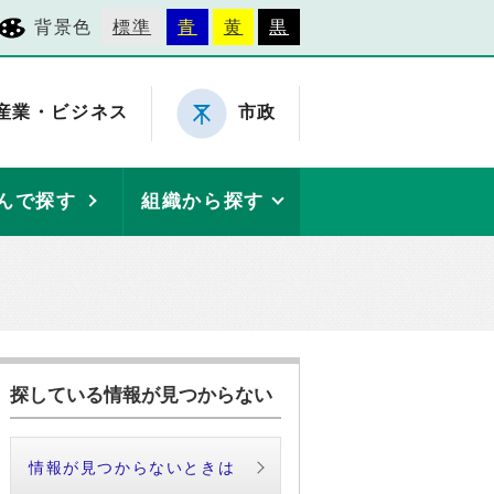
背景色
標準
青
黄
黒
産業・ビジネス
市政
んで探す
組織から探す
探している情報が見つからない
情報が見つからないときは