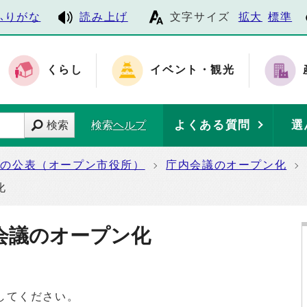
ふりがな
読み上げ
文字サイズ
拡大
標準
くらし
イベント・観光
よくある質問
選
検索
検索ヘルプ
報の公表（オープン市役所）
庁内会議のオープン化
化
会議のオープン化
してください。