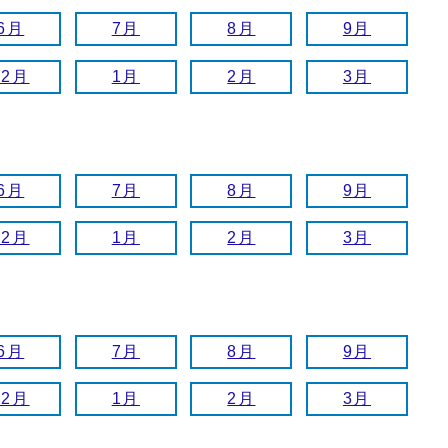
6月
7月
8月
9月
12月
1月
2月
3月
6月
7月
8月
9月
12月
1月
2月
3月
6月
7月
8月
9月
12月
1月
2月
3月