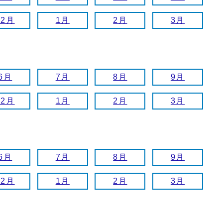
12月
1月
2月
3月
6月
7月
8月
9月
12月
1月
2月
3月
6月
7月
8月
9月
12月
1月
2月
3月