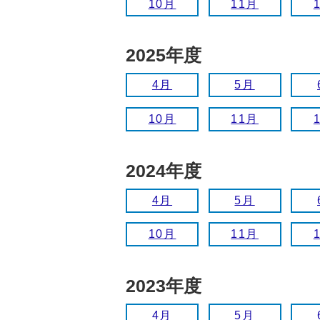
10月
11月
2025年度
4月
5月
10月
11月
2024年度
4月
5月
10月
11月
2023年度
4月
5月