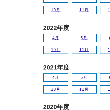
10月
11月
2022年度
4月
5月
10月
11月
2021年度
4月
5月
10月
11月
2020年度