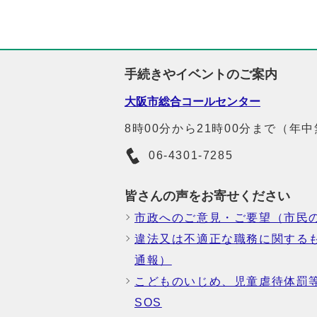
手続きやイベントのご案内
大阪市総合コールセンター
8時00分から21時00分まで（年
06-4301-7285
皆さんの声をお寄せください
市政へのご意見・ご要望（市民
違法又は不適正な職務に関する
通報）
こどものいじめ、児童虐待体罰
SOS