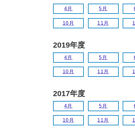
4月
5月
10月
11月
2019年度
4月
5月
10月
11月
2017年度
4月
5月
10月
11月