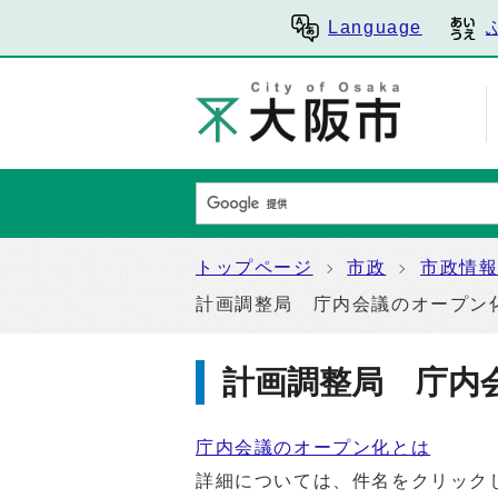
Language
トップページ
市政
市政情
計画調整局 庁内会議のオープン
計画調整局 庁内
庁内会議のオープン化とは
詳細については、件名をクリック