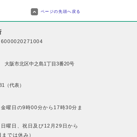
ページの先頭へ戻る
所
000020271004
201 大阪市北区中之島1丁目3番20号
8181（代表）
金曜日の9時00分から17時30分ま
日曜日、祝日及び12月29日から
日までは休み）