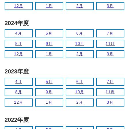
12月
1月
2月
3月
2024年度
4月
5月
6月
7月
8月
9月
10月
11月
12月
1月
2月
3月
2023年度
4月
5月
6月
7月
8月
9月
10月
11月
12月
1月
2月
3月
2022年度