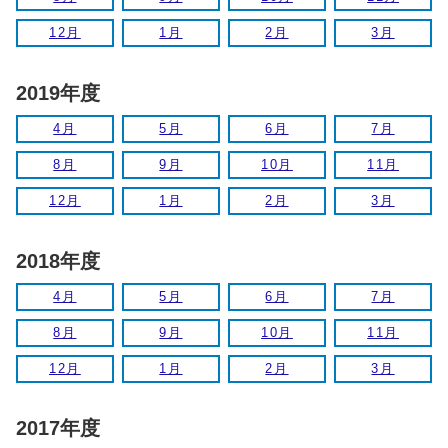
12月
1月
2月
3月
2019年度
4月
5月
6月
7月
8月
9月
10月
11月
12月
1月
2月
3月
2018年度
4月
5月
6月
7月
8月
9月
10月
11月
12月
1月
2月
3月
2017年度