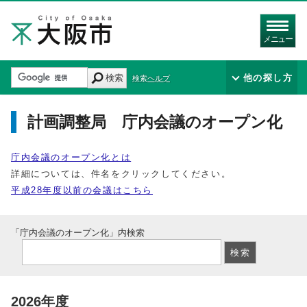
メニュー
検索
他の探し方
検索ヘルプ
計画調整局 庁内会議のオープン化
庁内会議のオープン化とは
詳細については、件名をクリックしてください。
平成28年度以前の会議はこちら
「庁内会議のオープン化」内検索
2026年度