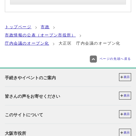
トップページ
市政
市政情報の公表（オープン市役所）
庁内会議のオープン化
大正区 庁内会議のオープン化
ページの先頭へ戻る
手続きやイベントのご案内
表示
皆さんの声をお寄せください
表示
このサイトについて
表示
大阪市役所
表示