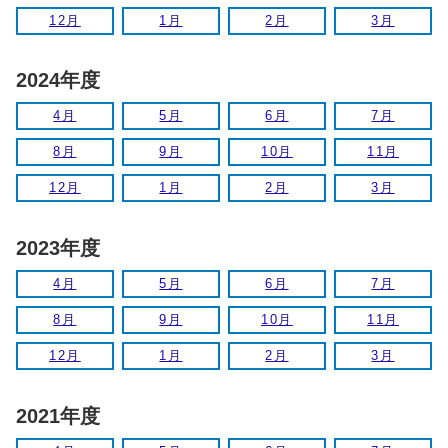
12月
1月
2月
3月
2024年度
4月
5月
6月
7月
8月
9月
10月
11月
12月
1月
2月
3月
2023年度
4月
5月
6月
7月
8月
9月
10月
11月
12月
1月
2月
3月
2021年度