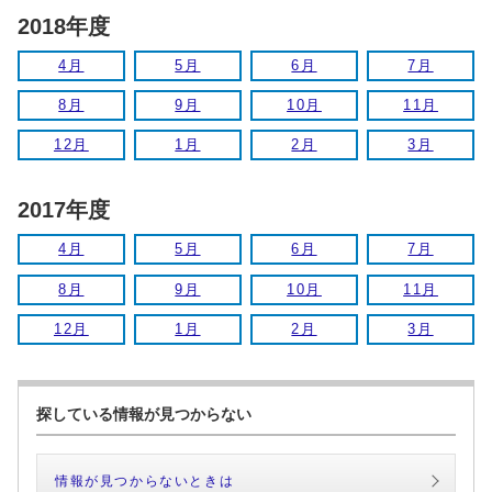
2018年度
4月
5月
6月
7月
8月
9月
10月
11月
12月
1月
2月
3月
2017年度
4月
5月
6月
7月
8月
9月
10月
11月
12月
1月
2月
3月
探している情報が見つからない
情報が見つからないときは