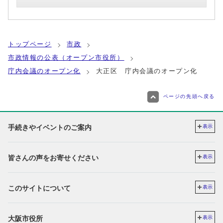
トップページ
市政
市政情報の公表（オープン市役所）
庁内会議のオープン化
大正区 庁内会議のオープン化
ページの先頭へ戻る
手続きやイベントのご案内
表示
皆さんの声をお寄せください
表示
このサイトについて
表示
大阪市役所
表示