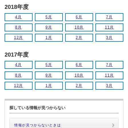
2018年度
4月
5月
6月
7月
8月
9月
10月
11月
12月
1月
2月
3月
2017年度
4月
5月
6月
7月
8月
9月
10月
11月
12月
1月
2月
3月
探している情報が見つからない
情報が見つからないときは