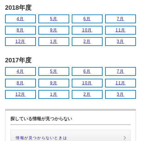
2018年度
4月
5月
6月
7月
8月
9月
10月
11月
12月
1月
2月
3月
2017年度
4月
5月
6月
7月
8月
9月
10月
11月
12月
1月
2月
3月
探している情報が見つからない
情報が見つからないときは