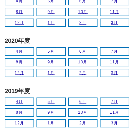
4月
5月
6月
7月
8月
9月
10月
11月
12月
1月
2月
3月
2020年度
4月
5月
6月
7月
8月
9月
10月
11月
12月
1月
2月
3月
2019年度
4月
5月
6月
7月
8月
9月
10月
11月
12月
1月
2月
3月