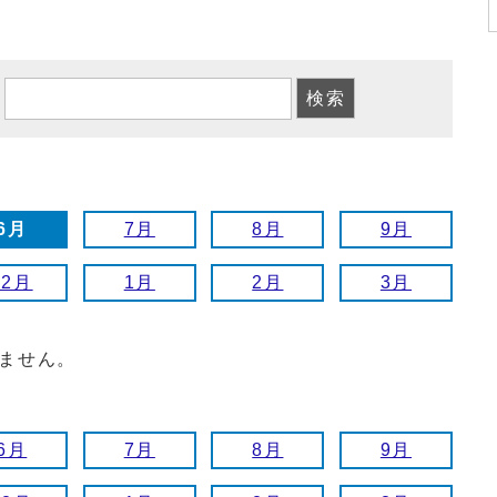
6月
7月
8月
9月
12月
1月
2月
3月
ません。
6月
7月
8月
9月