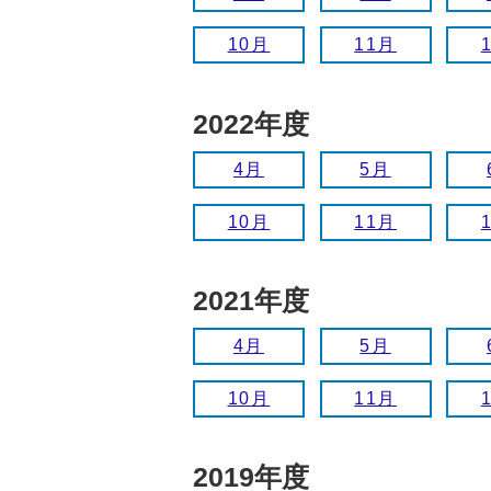
10月
11月
2022年度
4月
5月
10月
11月
2021年度
4月
5月
10月
11月
2019年度