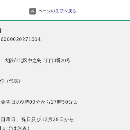
ページの先頭へ戻る
所
000020271004
201 大阪市北区中之島1丁目3番20号
8181（代表）
金曜日の9時00分から17時30分ま
日曜日、祝日及び12月29日から
日までは休み）