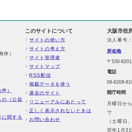
このサイトについて
大阪市役
サイトの使い方
法人番号：6
サイトの考え方
所在地
中無休）
サイト管理者
〒530-8
サイトマップ
電話
RSS配信
06-6208-
掲載データを使う
の声）
開庁時間
過去のサイト
もの（公益
リニューアルにあたって
月曜日から
正しく表示されないときは
で
等に関する
お問い合わせ
（土曜日、
翌年1月3