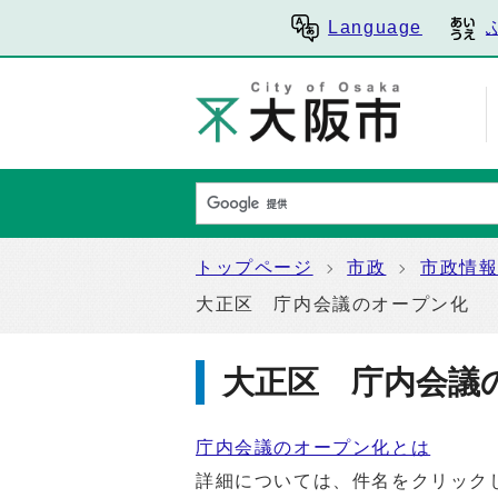
Language
トップページ
市政
市政情
大正区 庁内会議のオープン化
大正区 庁内会議
庁内会議のオープン化とは
詳細については、件名をクリック