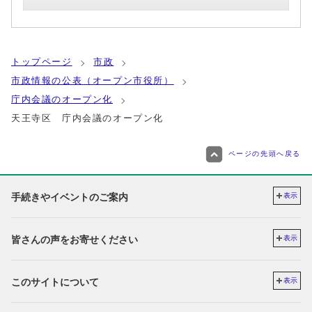
トップページ
市政
市政情報の公表（オープン市役所）
庁内会議のオープン化
天王寺区 庁内会議のオープン化
ページの先頭へ戻る
手続きやイベントのご案内
表示
皆さんの声をお寄せください
表示
このサイトについて
表示