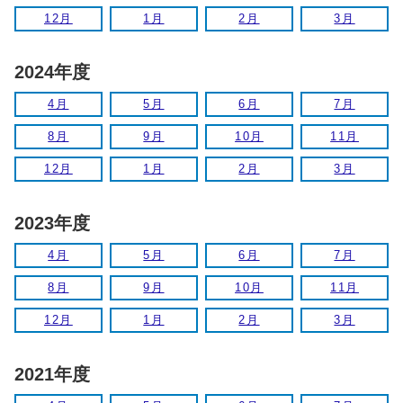
12月
1月
2月
3月
2024年度
4月
5月
6月
7月
8月
9月
10月
11月
12月
1月
2月
3月
2023年度
4月
5月
6月
7月
8月
9月
10月
11月
12月
1月
2月
3月
2021年度