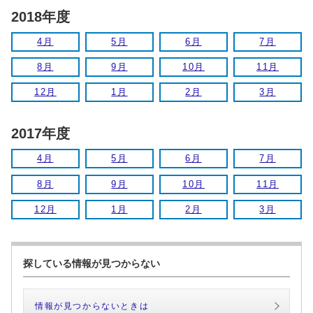
2018年度
4月
5月
6月
7月
8月
9月
10月
11月
12月
1月
2月
3月
2017年度
4月
5月
6月
7月
8月
9月
10月
11月
12月
1月
2月
3月
探している情報が見つからない
情報が見つからないときは