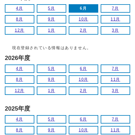
4月
5月
6月
7月
8月
9月
10月
11月
12月
1月
2月
3月
現在登録されている情報はありません。
2026年度
4月
5月
6月
7月
8月
9月
10月
11月
12月
1月
2月
3月
2025年度
4月
5月
6月
7月
8月
9月
10月
11月