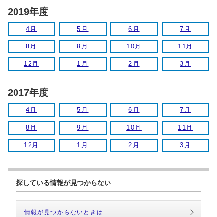
2019年度
4月
5月
6月
7月
8月
9月
10月
11月
12月
1月
2月
3月
2017年度
4月
5月
6月
7月
8月
9月
10月
11月
12月
1月
2月
3月
探している情報が見つからない
情報が見つからないときは