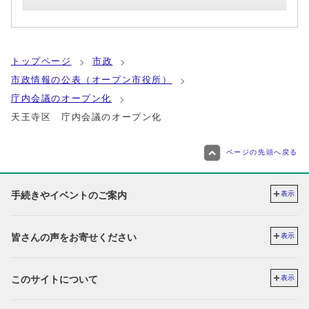
トップページ
市政
市政情報の公表（オープン市役所）
庁内会議のオープン化
天王寺区 庁内会議のオープン化
ページの先頭へ戻る
手続きやイベントのご案内
表示
皆さんの声をお寄せください
表示
このサイトについて
表示