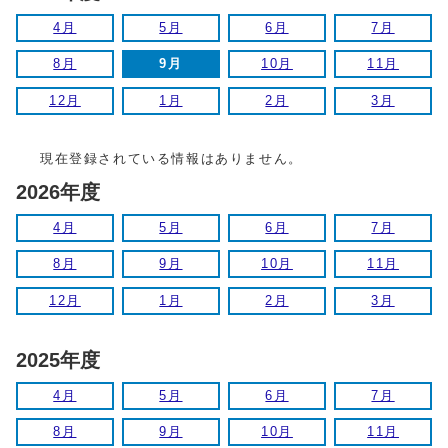
4月
5月
6月
7月
8月
9月
10月
11月
12月
1月
2月
3月
現在登録されている情報はありません。
2026年度
4月
5月
6月
7月
8月
9月
10月
11月
12月
1月
2月
3月
2025年度
4月
5月
6月
7月
8月
9月
10月
11月