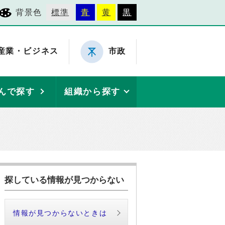
背景色
標準
青
黄
黒
産業・ビジネス
市政
んで探す
組織から探す
探している情報が見つからない
情報が見つからないときは