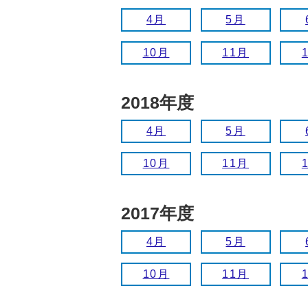
4月
5月
10月
11月
2018年度
4月
5月
10月
11月
2017年度
4月
5月
10月
11月