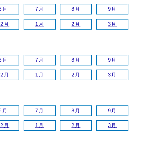
6月
7月
8月
9月
12月
1月
2月
3月
6月
7月
8月
9月
12月
1月
2月
3月
6月
7月
8月
9月
12月
1月
2月
3月