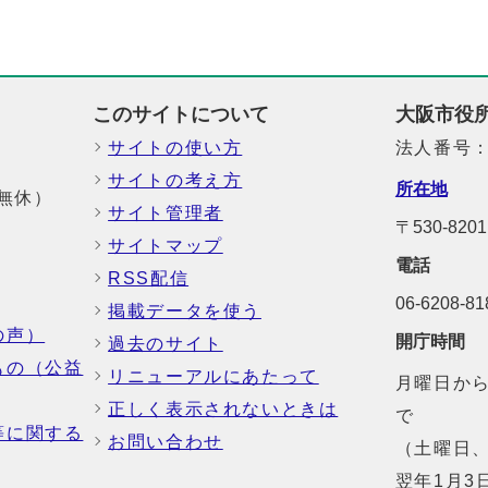
このサイトについて
大阪市役
サイトの使い方
法人番号：6
サイトの考え方
所在地
中無休）
サイト管理者
〒530-8
サイトマップ
電話
RSS配信
06-6208-
掲載データを使う
の声）
開庁時間
過去のサイト
もの（公益
リニューアルにあたって
月曜日から
正しく表示されないときは
で
等に関する
お問い合わせ
（土曜日、
翌年1月3