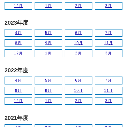
12月
1月
2月
3月
2023年度
4月
5月
6月
7月
8月
9月
10月
11月
12月
1月
2月
3月
2022年度
4月
5月
6月
7月
8月
9月
10月
11月
12月
1月
2月
3月
2021年度