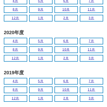
4月
5月
6月
7月
8月
9月
10月
11月
12月
1月
2月
3月
2020年度
4月
5月
6月
7月
8月
9月
10月
11月
12月
1月
2月
3月
2019年度
4月
5月
6月
7月
8月
9月
10月
11月
12月
1月
2月
3月