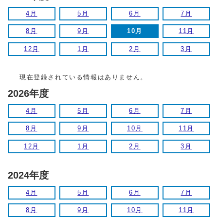
4月
5月
6月
7月
8月
9月
10月
11月
12月
1月
2月
3月
現在登録されている情報はありません。
2026年度
4月
5月
6月
7月
8月
9月
10月
11月
12月
1月
2月
3月
2024年度
4月
5月
6月
7月
8月
9月
10月
11月