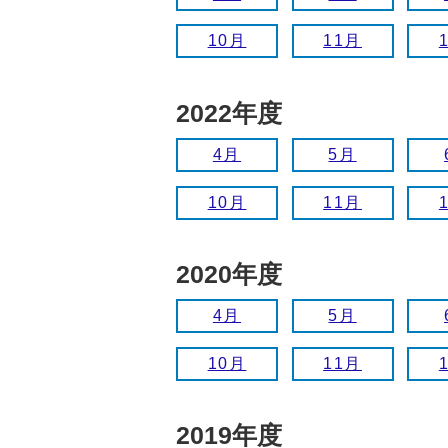
10月
11月
2022年度
4月
5月
10月
11月
2020年度
4月
5月
10月
11月
2019年度