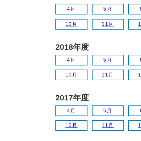
4月
5月
10月
11月
2018年度
4月
5月
10月
11月
2017年度
4月
5月
10月
11月