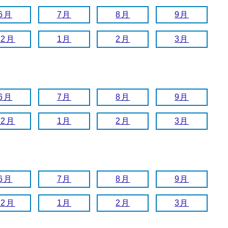
6月
7月
8月
9月
12月
1月
2月
3月
6月
7月
8月
9月
12月
1月
2月
3月
6月
7月
8月
9月
12月
1月
2月
3月