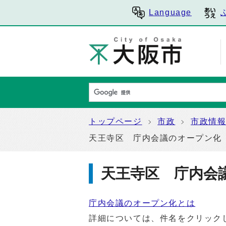
Language
トップページ
市政
市政情
天王寺区 庁内会議のオープン化
天王寺区 庁内会
庁内会議のオープン化とは
詳細については、件名をクリック