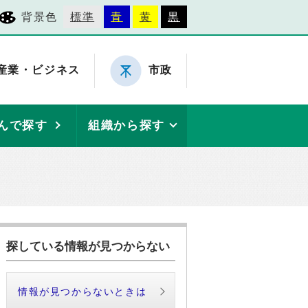
背景色
標準
青
黄
黒
産業・ビジネス
市政
んで探す
組織から探す
探している情報が見つからない
情報が見つからないときは