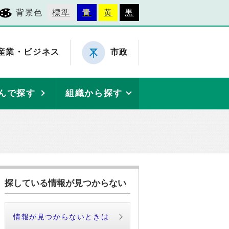
背景色
標準
青
黄
黒
産業・ビジネス
市政
んで探す
組織から探す
探している情報が見つからない
情報が見つからないときは