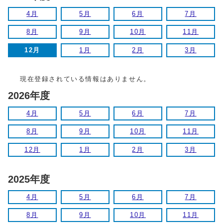
4月
5月
6月
7月
8月
9月
10月
11月
12月
1月
2月
3月
現在登録されている情報はありません。
2026年度
4月
5月
6月
7月
8月
9月
10月
11月
12月
1月
2月
3月
2025年度
4月
5月
6月
7月
8月
9月
10月
11月