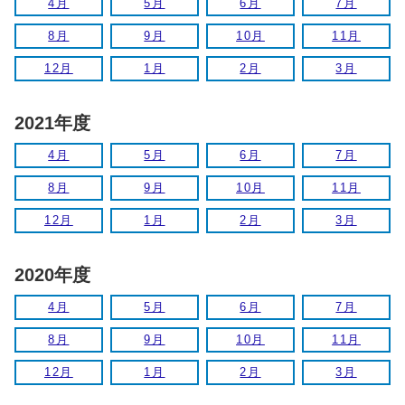
4月
5月
6月
7月
8月
9月
10月
11月
12月
1月
2月
3月
2021年度
4月
5月
6月
7月
8月
9月
10月
11月
12月
1月
2月
3月
2020年度
4月
5月
6月
7月
8月
9月
10月
11月
12月
1月
2月
3月