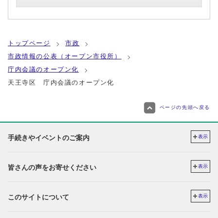
トップページ
市政
市政情報の公表（オープン市役所）
庁内会議のオープン化
天王寺区 庁内会議のオープン化
ページの先頭へ戻る
手続きやイベントのご案内
表示
皆さんの声をお寄せください
表示
このサイトについて
表示