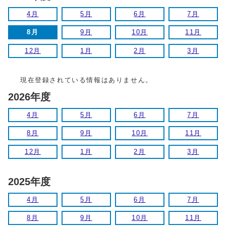
4月
5月
6月
7月
8月
9月
10月
11月
12月
1月
2月
3月
現在登録されている情報はありません。
2026年度
4月
5月
6月
7月
8月
9月
10月
11月
12月
1月
2月
3月
2025年度
4月
5月
6月
7月
8月
9月
10月
11月