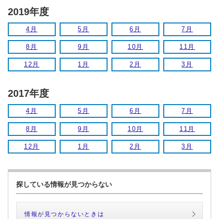
2019年度
4月
5月
6月
7月
8月
9月
10月
11月
12月
1月
2月
3月
2017年度
4月
5月
6月
7月
8月
9月
10月
11月
12月
1月
2月
3月
探している情報が見つからない
情報が見つからないときは