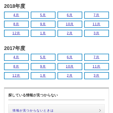
2018年度
4月
5月
6月
7月
8月
9月
10月
11月
12月
1月
2月
3月
2017年度
4月
5月
6月
7月
8月
9月
10月
11月
12月
1月
2月
3月
探している情報が見つからない
情報が見つからないときは