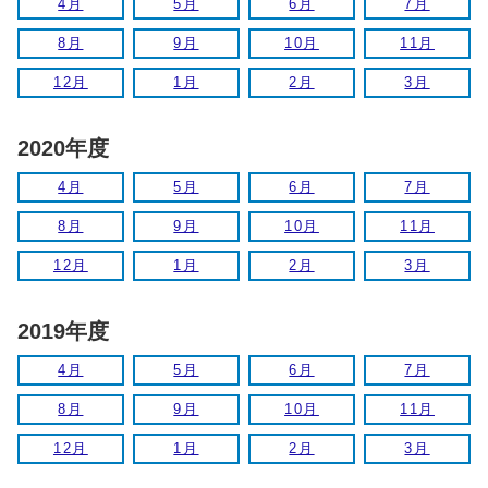
4月
5月
6月
7月
8月
9月
10月
11月
12月
1月
2月
3月
2020年度
4月
5月
6月
7月
8月
9月
10月
11月
12月
1月
2月
3月
2019年度
4月
5月
6月
7月
8月
9月
10月
11月
12月
1月
2月
3月