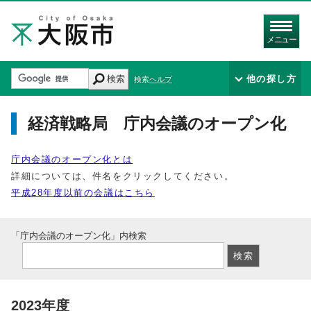
メニュー
検索
他の探し方
検索ヘルプ
経済戦略局 庁内会議のオープン化
庁内会議のオープン化とは
詳細については、件名をクリックしてください。
平成28年度以前の会議はこちら
「庁内会議のオープン化」内検索
2023年度