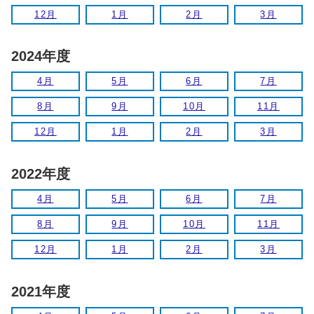
12月
1月
2月
3月
2024年度
4月
5月
6月
7月
8月
9月
10月
11月
12月
1月
2月
3月
2022年度
4月
5月
6月
7月
8月
9月
10月
11月
12月
1月
2月
3月
2021年度