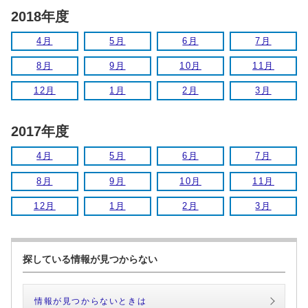
2018年度
4月
5月
6月
7月
8月
9月
10月
11月
12月
1月
2月
3月
2017年度
4月
5月
6月
7月
8月
9月
10月
11月
12月
1月
2月
3月
探している情報が見つからない
情報が見つからないときは