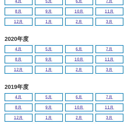
4月
5月
6月
7月
8月
9月
10月
11月
12月
1月
2月
3月
2020年度
4月
5月
6月
7月
8月
9月
10月
11月
12月
1月
2月
3月
2019年度
4月
5月
6月
7月
8月
9月
10月
11月
12月
1月
2月
3月