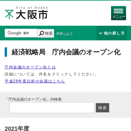
メニュー
検索
他の探し方
検索ヘルプ
経済戦略局 庁内会議のオープン化
庁内会議のオープン化とは
詳細については、件名をクリックしてください。
平成28年度以前の会議はこちら
「庁内会議のオープン化」内検索
2021年度