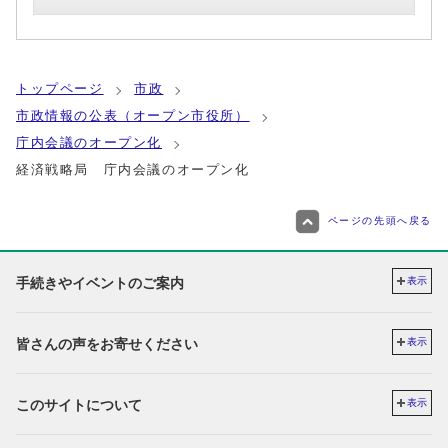
トップページ
市政
市政情報の公表（オープン市役所）
庁内会議のオープン化
経済戦略局 庁内会議のオープン化
ページの先頭へ戻る
手続きやイベントのご案内
表示
皆さんの声をお寄せください
表示
このサイトについて
表示