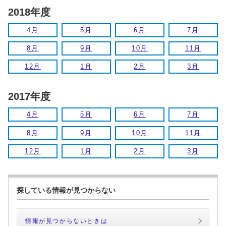
2018年度
4月
5月
6月
7月
8月
9月
10月
11月
12月
1月
2月
3月
2017年度
4月
5月
6月
7月
8月
9月
10月
11月
12月
1月
2月
3月
探している情報が見つからない
情報が見つからないときは