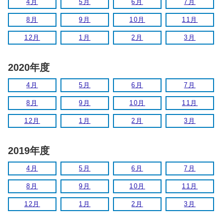
4月
5月
6月
7月
8月
9月
10月
11月
12月
1月
2月
3月
2020年度
4月
5月
6月
7月
8月
9月
10月
11月
12月
1月
2月
3月
2019年度
4月
5月
6月
7月
8月
9月
10月
11月
12月
1月
2月
3月