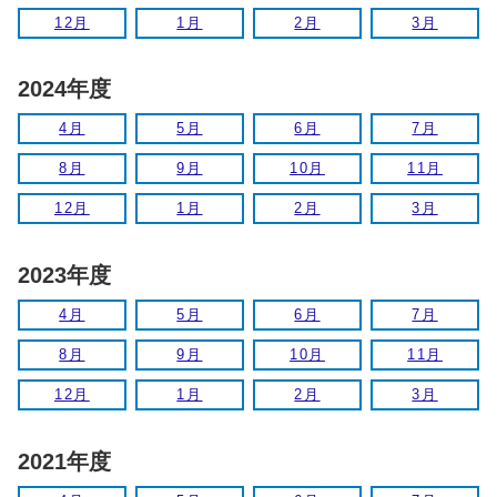
12月
1月
2月
3月
2024年度
4月
5月
6月
7月
8月
9月
10月
11月
12月
1月
2月
3月
2023年度
4月
5月
6月
7月
8月
9月
10月
11月
12月
1月
2月
3月
2021年度