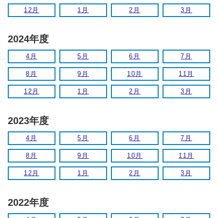
12月
1月
2月
3月
2024年度
4月
5月
6月
7月
8月
9月
10月
11月
12月
1月
2月
3月
2023年度
4月
5月
6月
7月
8月
9月
10月
11月
12月
1月
2月
3月
2022年度