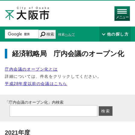
メニュー
検索
他の探し方
検索ヘルプ
経済戦略局 庁内会議のオープン化
庁内会議のオープン化とは
詳細については、件名をクリックしてください。
平成28年度以前の会議はこちら
「庁内会議のオープン化」内検索
2021年度