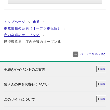
トップページ
市政
市政情報の公表（オープン市役所）
庁内会議のオープン化
経済戦略局 庁内会議のオープン化
ページの先頭へ戻る
手続きやイベントのご案内
表示
皆さんの声をお寄せください
表示
このサイトについて
表示