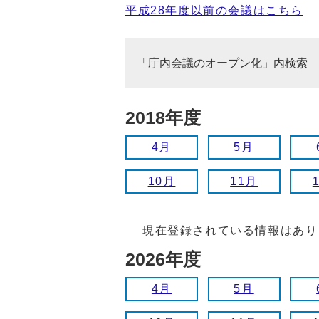
平成28年度以前の会議はこちら
「庁内会議のオープン化」内検索
2018年度
4月
5月
10月
11月
現在登録されている情報はあり
2026年度
4月
5月