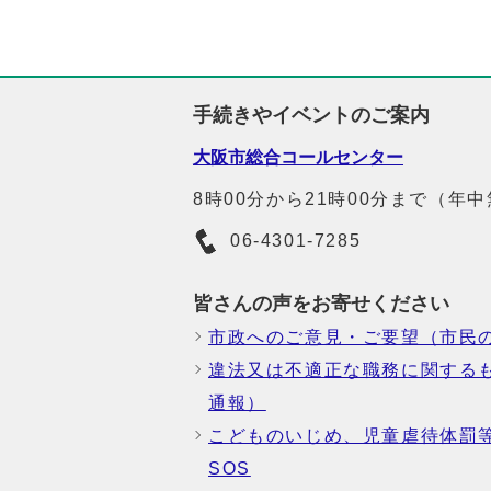
手続きやイベントのご案内
大阪市総合コールセンター
8時00分から21時00分まで（年
06-4301-7285
皆さんの声をお寄せください
市政へのご意見・ご要望（市民
違法又は不適正な職務に関する
通報）
こどものいじめ、児童虐待体罰
SOS