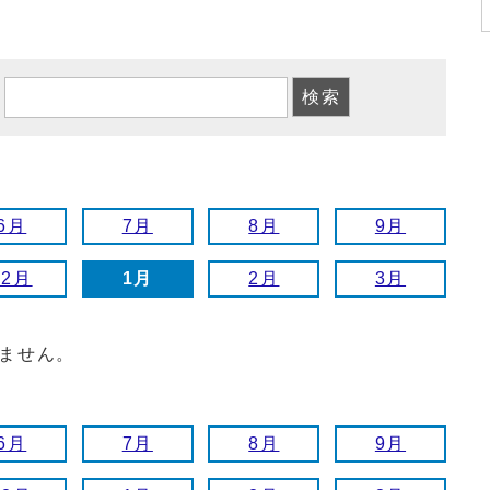
6月
7月
8月
9月
12月
1月
2月
3月
ません。
6月
7月
8月
9月