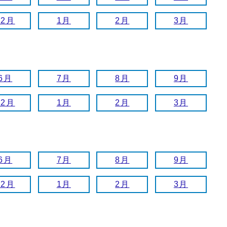
12月
1月
2月
3月
6月
7月
8月
9月
12月
1月
2月
3月
6月
7月
8月
9月
12月
1月
2月
3月