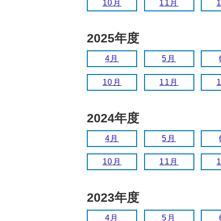
10月
11月
2025年度
4月
5月
10月
11月
2024年度
4月
5月
10月
11月
2023年度
4月
5月