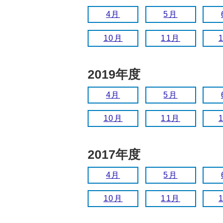
4月
5月
10月
11月
2019年度
4月
5月
10月
11月
2017年度
4月
5月
10月
11月