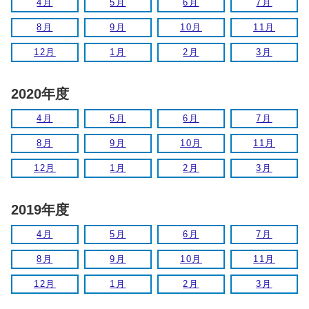
4月
5月
6月
7月
8月
9月
10月
11月
12月
1月
2月
3月
2020年度
4月
5月
6月
7月
8月
9月
10月
11月
12月
1月
2月
3月
2019年度
4月
5月
6月
7月
8月
9月
10月
11月
12月
1月
2月
3月