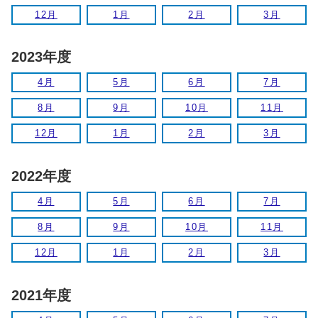
12月
1月
2月
3月
2023年度
4月
5月
6月
7月
8月
9月
10月
11月
12月
1月
2月
3月
2022年度
4月
5月
6月
7月
8月
9月
10月
11月
12月
1月
2月
3月
2021年度