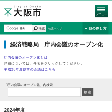
メニュー
検索
他の探し方
検索ヘルプ
経済戦略局 庁内会議のオープン化
庁内会議のオープン化とは
詳細については、件名をクリックしてください。
平成28年度以前の会議はこちら
「庁内会議のオープン化」内検索
2024年度