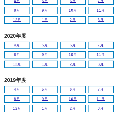
4月
5月
6月
7月
8月
9月
10月
11月
12月
1月
2月
3月
2020年度
4月
5月
6月
7月
8月
9月
10月
11月
12月
1月
2月
3月
2019年度
4月
5月
6月
7月
8月
9月
10月
11月
12月
1月
2月
3月