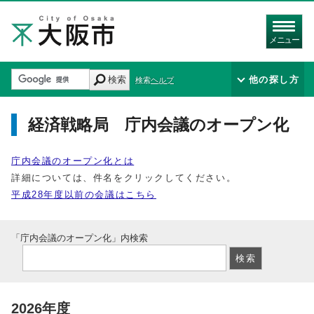
メニュー
検索
他の探し方
検索ヘルプ
経済戦略局 庁内会議のオープン化
庁内会議のオープン化とは
詳細については、件名をクリックしてください。
平成28年度以前の会議はこちら
「庁内会議のオープン化」内検索
2026年度