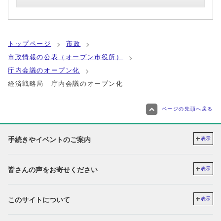
トップページ
市政
市政情報の公表（オープン市役所）
庁内会議のオープン化
経済戦略局 庁内会議のオープン化
ページの先頭へ戻る
手続きやイベントのご案内
表示
皆さんの声をお寄せください
表示
このサイトについて
表示