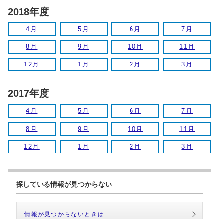
2018年度
4月
5月
6月
7月
8月
9月
10月
11月
12月
1月
2月
3月
2017年度
4月
5月
6月
7月
8月
9月
10月
11月
12月
1月
2月
3月
探している情報が見つからない
情報が見つからないときは