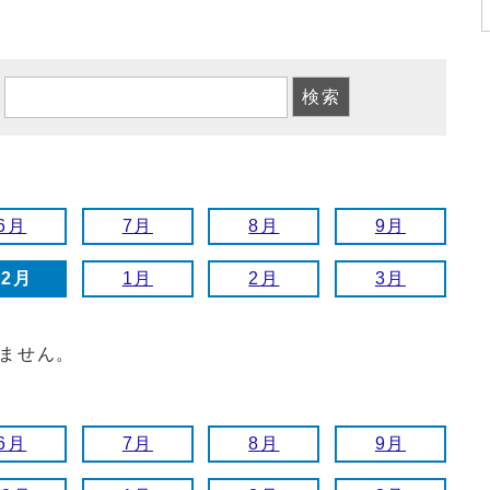
6月
7月
8月
9月
12月
1月
2月
3月
ません。
6月
7月
8月
9月