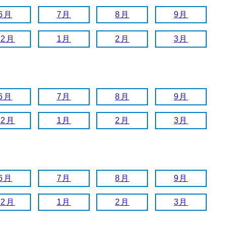
6月
7月
8月
9月
12月
1月
2月
3月
6月
7月
8月
9月
12月
1月
2月
3月
6月
7月
8月
9月
12月
1月
2月
3月