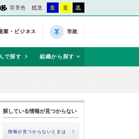
背景色
標準
青
黄
黒
産業・ビジネス
市政
んで探す
組織から探す
探している情報が見つからない
情報が見つからないときは