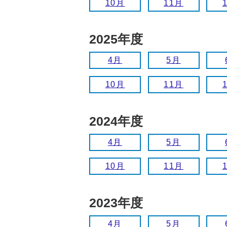
10月
11月
2025年度
4月
5月
10月
11月
2024年度
4月
5月
10月
11月
2023年度
4月
5月