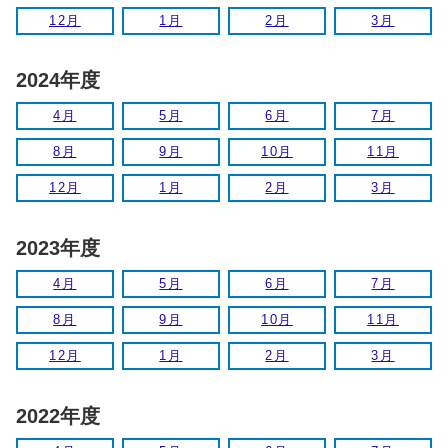
12月
1月
2月
3月
2024年度
4月
5月
6月
7月
8月
9月
10月
11月
12月
1月
2月
3月
2023年度
4月
5月
6月
7月
8月
9月
10月
11月
12月
1月
2月
3月
2022年度