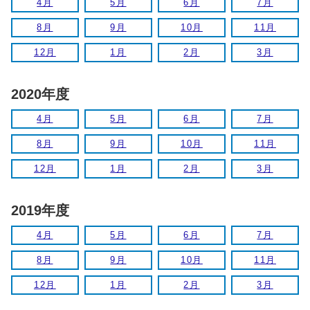
4月
5月
6月
7月
8月
9月
10月
11月
12月
1月
2月
3月
2020年度
4月
5月
6月
7月
8月
9月
10月
11月
12月
1月
2月
3月
2019年度
4月
5月
6月
7月
8月
9月
10月
11月
12月
1月
2月
3月