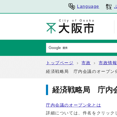
Language
トップページ
市政
市政情
経済戦略局 庁内会議のオープン
経済戦略局 庁内
庁内会議のオープン化とは
詳細については、件名をクリック