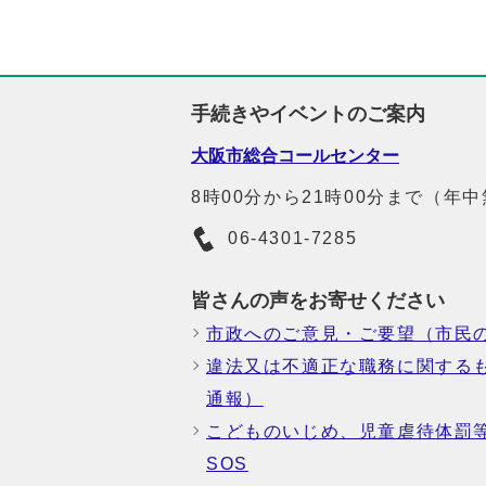
手続きやイベントのご案内
大阪市総合コールセンター
8時00分から21時00分まで（年
06-4301-7285
皆さんの声をお寄せください
市政へのご意見・ご要望（市民
違法又は不適正な職務に関する
通報）
こどものいじめ、児童虐待体罰
SOS