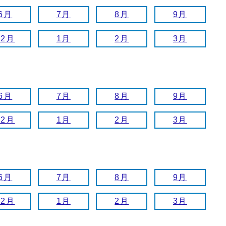
6月
7月
8月
9月
12月
1月
2月
3月
6月
7月
8月
9月
12月
1月
2月
3月
6月
7月
8月
9月
12月
1月
2月
3月