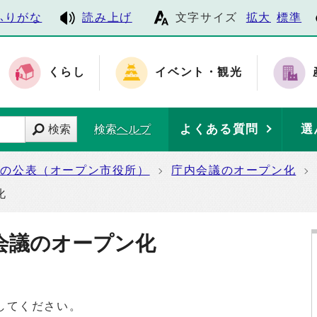
ふりがな
読み上げ
文字サイズ
拡大
標準
くらし
イベント・観光
よくある質問
選
検索
検索ヘルプ
報の公表（オープン市役所）
庁内会議のオープン化
化
会議のオープン化
してください。