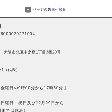
ページの先頭へ戻る
所
000020271004
201 大阪市北区中之島1丁目3番20号
8181（代表）
金曜日の9時00分から17時30分ま
日曜日、祝日及び12月29日から
日までは休み）