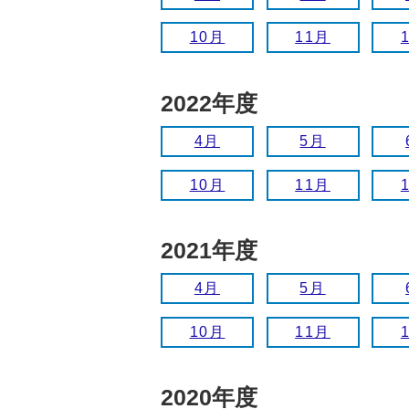
10月
11月
2022年度
4月
5月
10月
11月
2021年度
4月
5月
10月
11月
2020年度