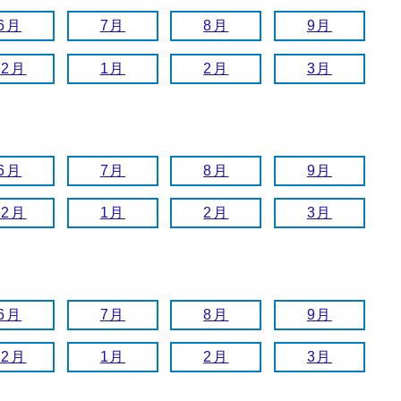
6月
7月
8月
9月
12月
1月
2月
3月
6月
7月
8月
9月
12月
1月
2月
3月
6月
7月
8月
9月
12月
1月
2月
3月