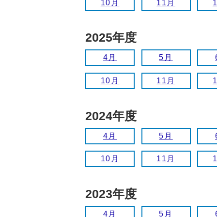
10月
11月
2025年度
4月
5月
10月
11月
2024年度
4月
5月
10月
11月
2023年度
4月
5月