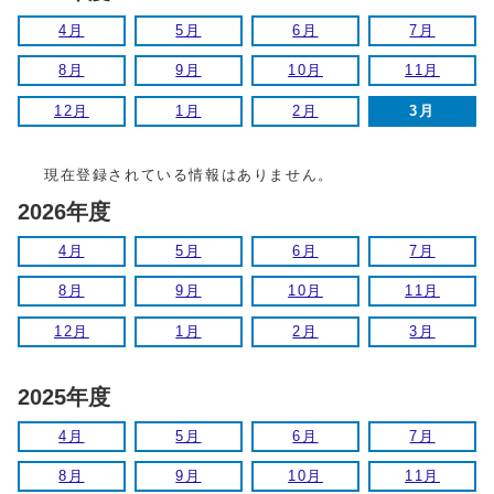
4月
5月
6月
7月
8月
9月
10月
11月
12月
1月
2月
3月
現在登録されている情報はありません。
2026年度
4月
5月
6月
7月
8月
9月
10月
11月
12月
1月
2月
3月
2025年度
4月
5月
6月
7月
8月
9月
10月
11月