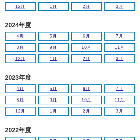
12月
1月
2月
3月
2024年度
4月
5月
6月
7月
8月
9月
10月
11月
12月
1月
2月
3月
2023年度
4月
5月
6月
7月
8月
9月
10月
11月
12月
1月
2月
3月
2022年度