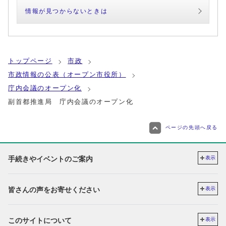
情報が見つからないときは
トップページ
市政
市政情報の公表（オープン市役所）
庁内会議のオープン化
副首都推進局 庁内会議のオープン化
ページの先頭へ戻る
手続きやイベントのご案内
表示
皆さんの声をお寄せください
表示
このサイトについて
表示