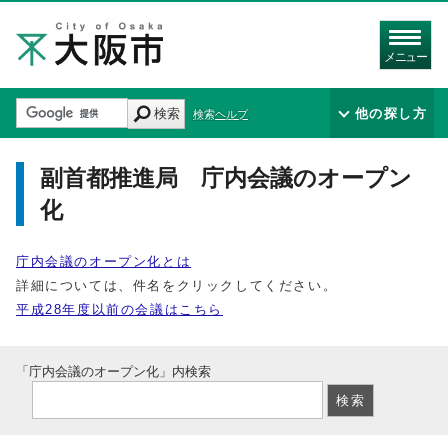
メニュー
検索
他の探し方
検索ヘルプ
副首都推進局 庁内会議のオープン
化
庁内会議のオープン化とは
詳細については、件名をクリックしてください。
平成28年度以前の会議はこちら
「庁内会議のオープン化」内検索