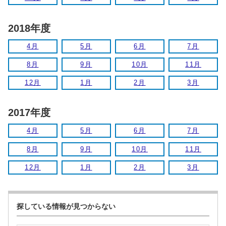
2018年度
4月
5月
6月
7月
8月
9月
10月
11月
12月
1月
2月
3月
2017年度
4月
5月
6月
7月
8月
9月
10月
11月
12月
1月
2月
3月
探している情報が見つからない