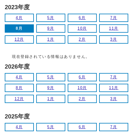
2023年度
4月
5月
6月
7月
8月
9月
10月
11月
12月
1月
2月
3月
現在登録されている情報はありません。
2026年度
4月
5月
6月
7月
8月
9月
10月
11月
12月
1月
2月
3月
2025年度
4月
5月
6月
7月