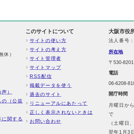
このサイトについて
大阪市役
サイトの使い方
法人番号：6
サイトの考え方
所在地
中無休）
サイト管理者
〒530-8
サイトマップ
電話
RSS配信
06-6208-
掲載データを使う
の声）
開庁時間
過去のサイト
もの（公益
リニューアルにあたって
月曜日から
正しく表示されないときは
で
等に関する
お問い合わせ
（土曜日、
翌年1月3