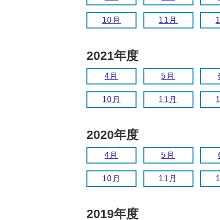
10月
11月
2021年度
4月
5月
10月
11月
2020年度
4月
5月
10月
11月
2019年度