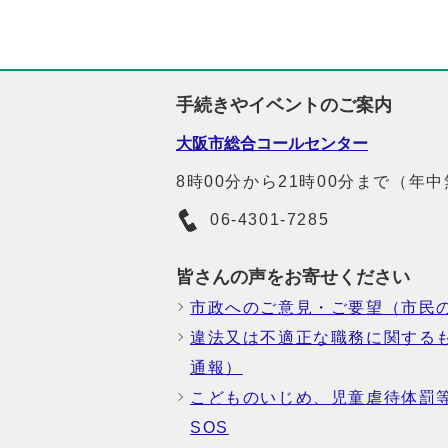
手続きやイベントのご案内
大阪市総合コールセンター
8時00分から21時00分まで（年
06-4301-7285
皆さんの声をお寄せください
市政へのご意見・ご要望（市民
違法又は不適正な職務に関する
通報）
こどものいじめ、児童虐待体罰
SOS