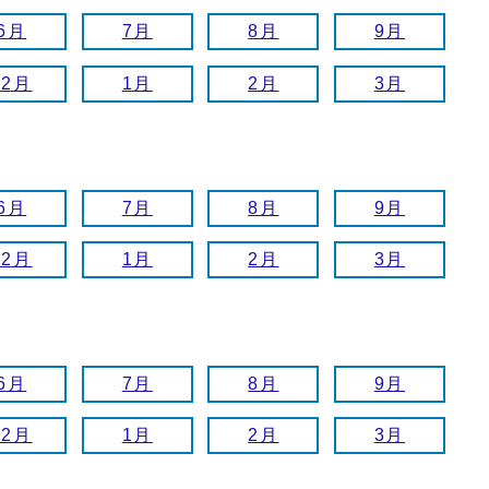
6月
7月
8月
9月
12月
1月
2月
3月
6月
7月
8月
9月
12月
1月
2月
3月
6月
7月
8月
9月
12月
1月
2月
3月