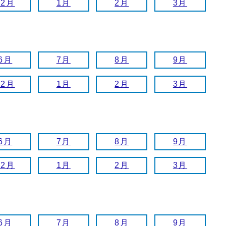
12月
1月
2月
3月
6月
7月
8月
9月
12月
1月
2月
3月
6月
7月
8月
9月
12月
1月
2月
3月
6月
7月
8月
9月