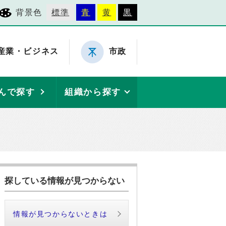
背景色
標準
青
黄
黒
産業・ビジネス
市政
んで探す
組織から探す
探している情報が見つからない
情報が見つからないときは