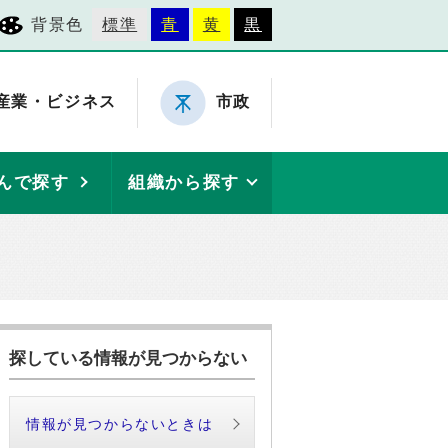
背景色
標準
青
黄
黒
産業・ビジネス
市政
んで探す
組織から探す
探している情報が見つからない
情報が見つからないときは