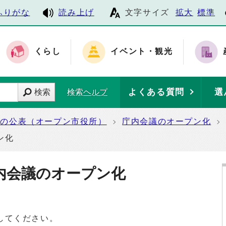
ふりがな
読み上げ
文字サイズ
拡大
標準
くらし
イベント・観光
よくある質問
選
検索
検索ヘルプ
報の公表（オープン市役所）
庁内会議のオープン化
ン化
内会議のオープン化
してください。