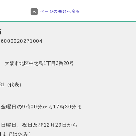
ページの先頭へ戻る
所
000020271004
201 大阪市北区中之島1丁目3番20号
8181（代表）
金曜日の9時00分から17時30分ま
日曜日、祝日及び12月29日から
日までは休み）