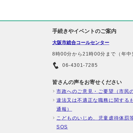
手続きやイベントのご案内
大阪市総合コールセンター
8時00分から21時00分まで（年
06-4301-7285
皆さんの声をお寄せください
市政へのご意見・ご要望（市民
違法又は不適正な職務に関する
通報）
こどものいじめ、児童虐待体罰
SOS