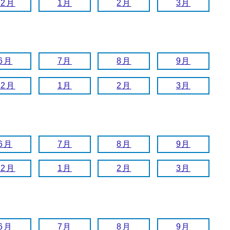
12月
1月
2月
3月
6月
7月
8月
9月
12月
1月
2月
3月
6月
7月
8月
9月
12月
1月
2月
3月
6月
7月
8月
9月