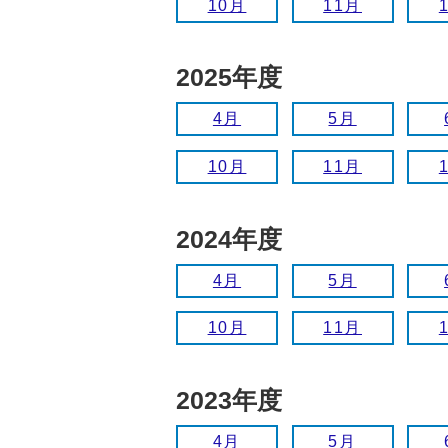
10月
11月
2025年度
4月
5月
10月
11月
2024年度
4月
5月
10月
11月
2023年度
4月
5月