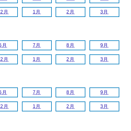
12月
1月
2月
3月
6月
7月
8月
9月
12月
1月
2月
3月
6月
7月
8月
9月
12月
1月
2月
3月