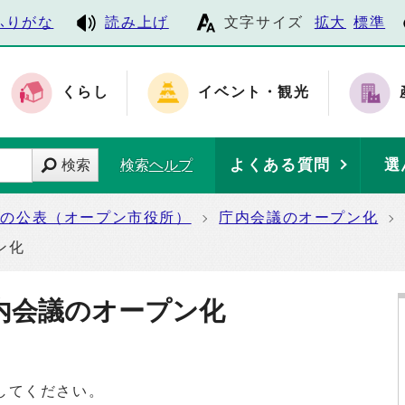
ふりがな
読み上げ
文字サイズ
拡大
標準
くらし
イベント・観光
よくある質問
選
検索
検索ヘルプ
報の公表（オープン市役所）
庁内会議のオープン化
ン化
内会議のオープン化
してください。