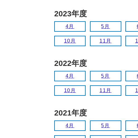
2023年度
4月
5月
10月
11月
2022年度
4月
5月
10月
11月
2021年度
4月
5月