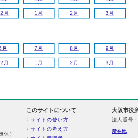
12月
1月
2月
3月
6月
7月
8月
9月
12月
1月
2月
3月
このサイトについて
大阪市役
サイトの使い方
法人番号：6
サイトの考え方
所在地
中無休）