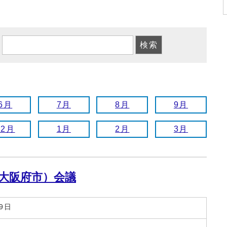
6月
7月
8月
9月
12月
1月
2月
3月
（大阪府市）会議
9日