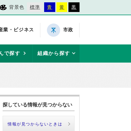
背景色
標準
青
黄
黒
産業・ビジネス
市政
んで探す
組織から探す
探している情報が見つからない
情報が見つからないときは