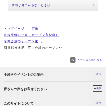
情報が見つからないときは
トップページ
市政
市政情報の公表（オープン市役所）
庁内会議のオープン化
副首都推進局 庁内会議のオープン化
ページの先頭へ戻る
手続きやイベントのご案内
表示
皆さんの声をお寄せください
表示
このサイトについて
表示