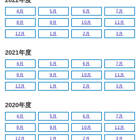
4月
5月
6月
7月
8月
9月
10月
11月
12月
1月
2月
3月
2021年度
4月
5月
6月
7月
8月
9月
10月
11月
12月
1月
2月
3月
2020年度
4月
5月
6月
7月
8月
9月
10月
11月
12月
1月
2月
3月